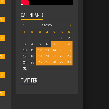
TO
CALENDARIO
TO
«
»
agosto
L
M
M
J
V
S
D
TO
1
2
3
4
5
6
7
8
9
14
15
16
10
11
12
13
19
20
21
22
23
TO
17
18
26
27
28
29
30
24
25
31
TO
TWITTER
TO