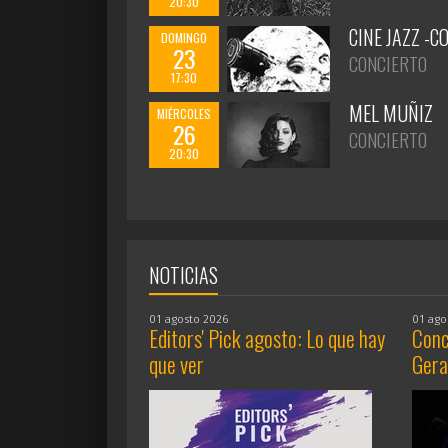
20:30
CINE JAZZ -C
DOMINGO
23
CONCIERTO
17:30
MEL MUÑIZ
MIÉRCOLES
26
CONCIERTO
20:30
NOTICIAS
01 agosto 2026
01 ago
Editors' Pick agosto: Lo que hay
Conc
que ver
Gera