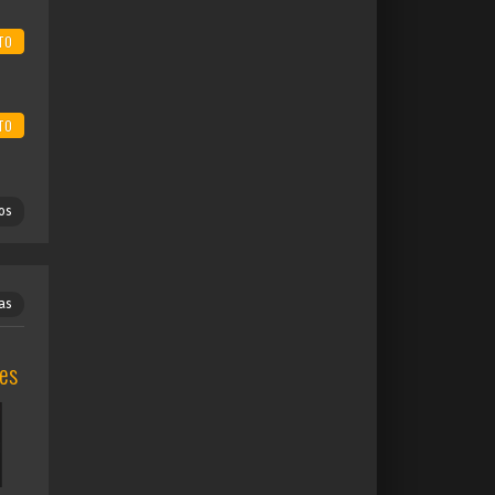
TO
TO
os
as
mes