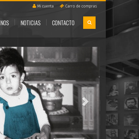
Mi cuenta
Carro de compras
ENOS
NOTICIAS
CONTACTO
Next
Pave
Hijo
Un con
encuen
15
AGOST