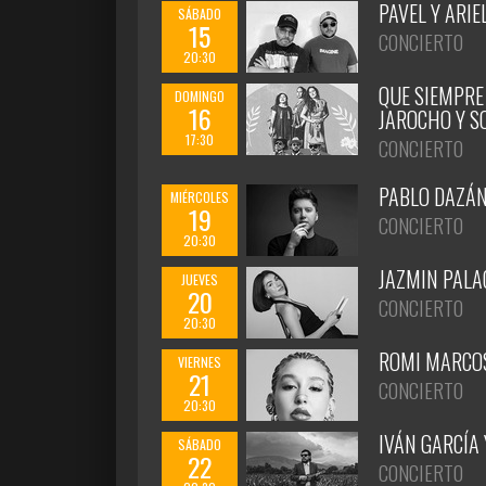
PAVEL Y ARIE
SÁBADO
15
CONCIERTO
20:30
QUE SIEMPRE
DOMINGO
16
JAROCHO Y S
17:30
CONCIERTO
PABLO DAZÁ
MIÉRCOLES
19
CONCIERTO
20:30
JAZMIN PALA
JUEVES
20
CONCIERTO
20:30
ROMI MARCOS
VIERNES
21
CONCIERTO
20:30
IVÁN GARCÍA 
SÁBADO
22
CONCIERTO