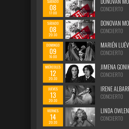
DONOVAN MO
SÁBADO
08
CONCIERTO
17:00
DONOVAN MO
SÁBADO
08
CONCIERTO
20:30
MARIÉN LUÉV
DOMINGO
09
CONCIERTO
16:00
JIMENA GONI
MIÉRCOLES
12
CONCIERTO
20:30
IRENE ALBAR
JUEVES
13
CONCIERTO
20:30
LINDA OWLEN
VIERNES
14
CONCIERTO
20:30