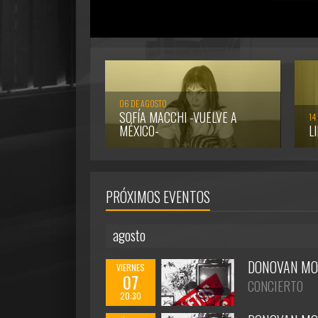
06 DE AGOSTO
SOFÍA MACCHI -VUELVE A
14
MÉXICO-
L
PRÓXIMOS EVENTOS
agosto
DONOVAN MO
VIERNES
07
CONCIERTO
20:30