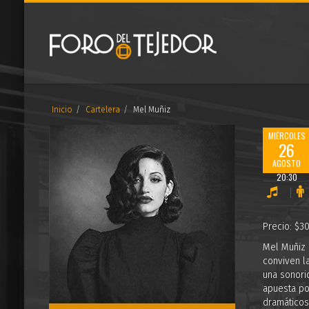
Inicio
Cartelera
Mel Muñiz
MIÉRCOLES
26
AGOSTO
20:30
Precio: $3
Mel Muñiz 
conviven l
una sonori
apuesta por
dramáticos