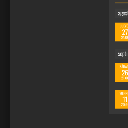
agos
JUEV
2
21:0
sept
SÁBA
2
21:0
VIERN
11
20:3