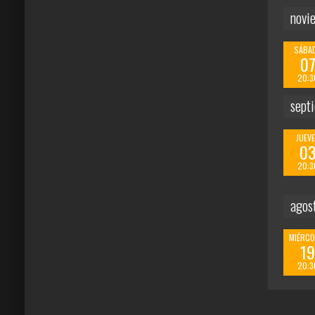
novi
SÁBA
0
20:3
sept
JUEV
0
20:3
agos
MIÉRCO
1
20:3