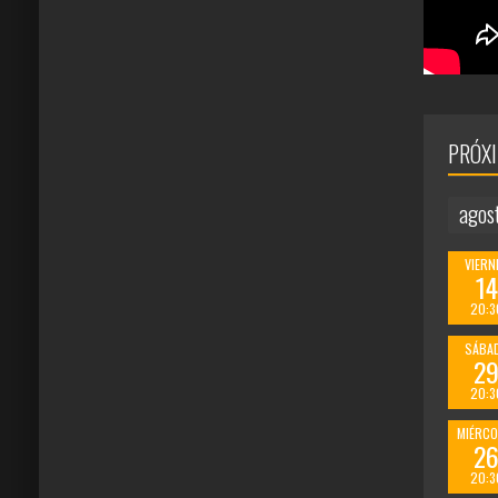
PRÓX
agos
VIERN
14
20:3
SÁBA
2
20:3
MIÉRCO
2
20:3