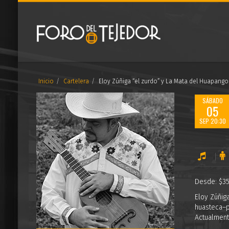
Inicio
Cartelera
Eloy Zúñiga “el zurdo” y La Mata del Huapango
SÁBADO
05
SEP 20:30
Desde: $35
Eloy Zúñiga
huasteca–pe
Actualment